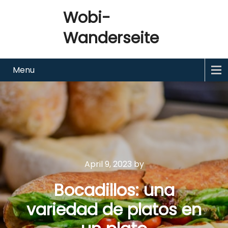
Wobi-
Wanderseite
Menu
April 9, 2023
by
Bocadillos: una
variedad de platos en