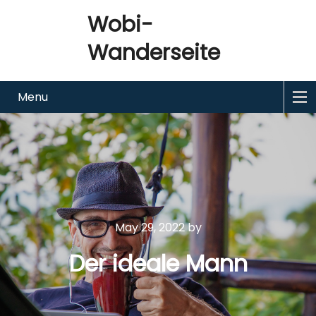
Wobi-
Wanderseite
Menu
May 29, 2022
by
Der ideale Mann