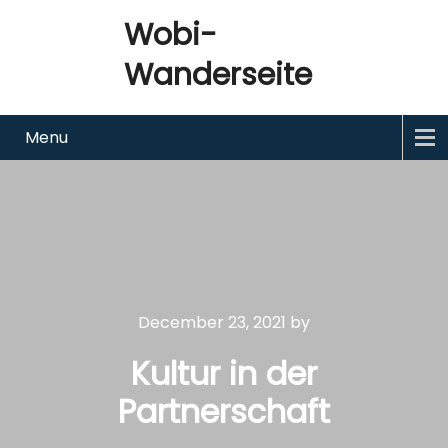
Wobi-
Wanderseite
Menu
December 23, 2021
by
Kultur in der
Partnerschaft