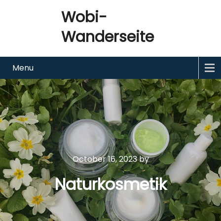
Wobi-
Wanderseite
Menu
October 16, 2023
by
Naturkosmetik