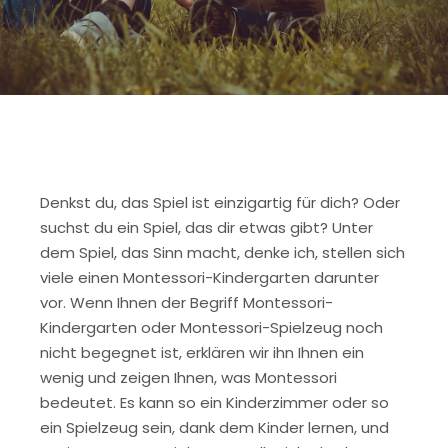
Denkst du, das Spiel ist einzigartig für dich? Oder
suchst du ein Spiel, das dir etwas gibt? Unter
dem Spiel, das Sinn macht, denke ich, stellen sich
viele einen Montessori-Kindergarten darunter
vor. Wenn Ihnen der Begriff Montessori-
Kindergarten oder Montessori-Spielzeug noch
nicht begegnet ist, erklären wir ihn Ihnen ein
wenig und zeigen Ihnen, was Montessori
bedeutet. Es kann so ein Kinderzimmer oder so
ein Spielzeug sein, dank dem Kinder lernen, und