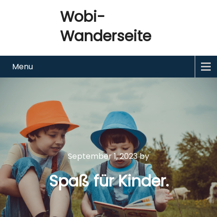
Wobi-
Wanderseite
Menu
September 1, 2023
by
Spaß für Kinder.