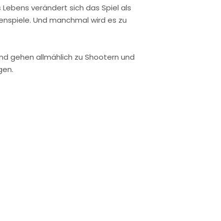
 Lebens verändert sich das Spiel als
enspiele. Und manchmal wird es zu
und gehen allmählich zu Shootern und
gen.