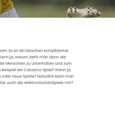
en. Es ist ein bisschen komplizierter.
? Wenn ja, warum zieht man dann die
, die Menschen zu unterhalten und zum
um Beispiel ein Canasta-Spiel? Wenn ja,
ele oder neue Spiele? Natürlich kann man
Sie auch die elektronischenSpiele mit?