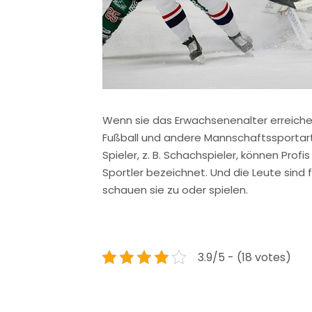
Wenn sie das Erwachsenenalter erreichen
Fußball und andere Mannschaftssportarte
Spieler, z. B. Schachspieler, können Prof
Sportler bezeichnet. Und die Leute sind f
schauen sie zu oder spielen.
3.9/5 - (18 votes)