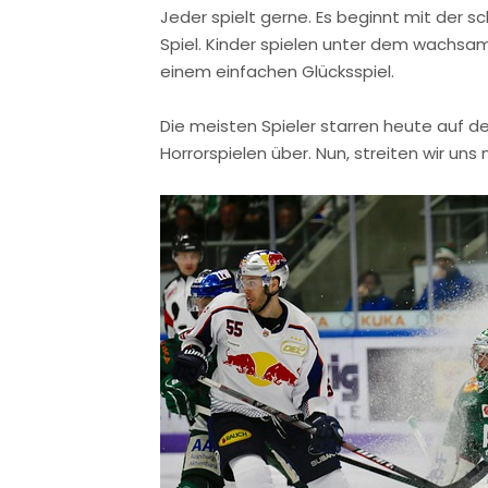
Jeder spielt gerne. Es beginnt mit der s
Spiel. Kinder spielen unter dem wachsa
einem einfachen Glücksspiel.
Die meisten Spieler starren heute auf 
Horrorspielen über. Nun, streiten wir un