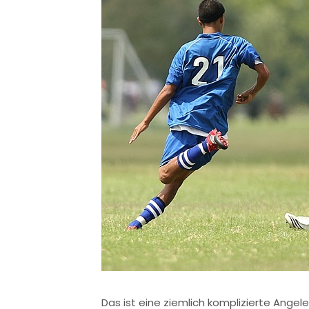
Das ist eine ziemlich komplizierte Angeleg