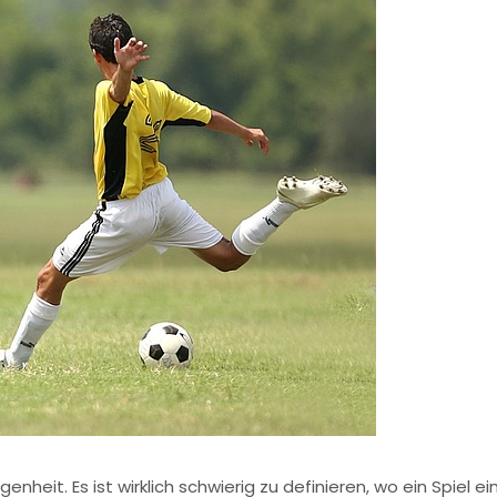
enheit. Es ist wirklich schwierig zu definieren, wo ein Spiel ei